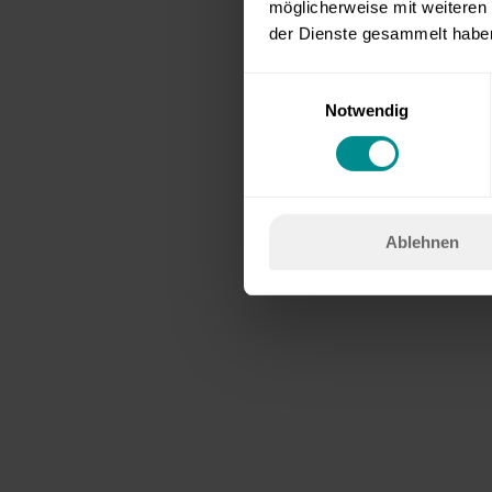
möglicherweise mit weiteren
der Dienste gesammelt habe
E
Notwendig
i
n
w
i
l
Ablehnen
l
i
g
u
n
g
s
a
u
s