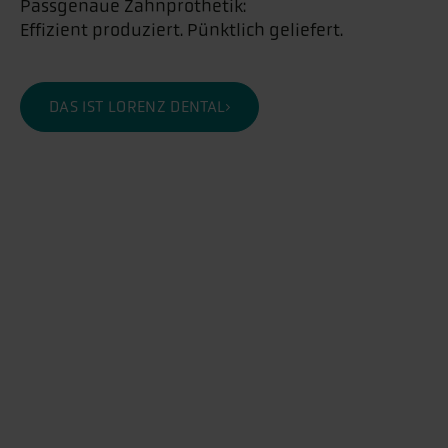
Passgenaue Zahnprothetik:
Effizient produziert. Pünktlich geliefert.
DAS IST LORENZ DENTAL