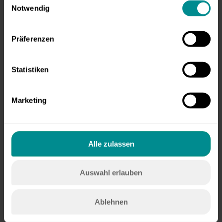
Notwendig
i
n
w
Präferenzen
i
l
l
Statistiken
i
g
Marketing
u
n
g
s
Alle zulassen
a
u
Auswahl erlauben
s
w
a
Ablehnen
h