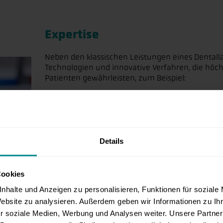
Expertise
Neben den klassischen Leistungen eines Dentalla
Technologien und innovative Verfahren, die höch
Patienten gewährleisten, zum Beispiel:
Lösungskompetenz für Zahntechnik und Fertigun
Wir verbinden digitale Präzision mit handwerklicher E
Prozessen – von der Konstruktion bis zur finalen Vers
Mundscan-Expertise: Scanner richtig einsetzen, 
Details
Wir unterstützen Sie beim effektiven Einsatz intraora
Ihre Workflows. So schaffen Sie echten Mehrwert für I
Cookies
Gemeinsame Prothetikplanung für Ihre Patient:i
nhalte und Anzeigen zu personalisieren, Funktionen für soziale
Individuelle Lösungen durch partnerschaftliche Zus
gemeinsam – digital abgestimmt, präzise umgesetzt 
Website zu analysieren. Außerdem geben wir Informationen zu I
r soziale Medien, Werbung und Analysen weiter. Unsere Partner