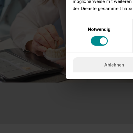
möglicherweise mit weiteren
der Dienste gesammelt habe
E
Notwendig
i
n
w
i
l
Ablehnen
l
i
g
u
n
g
s
a
u
s