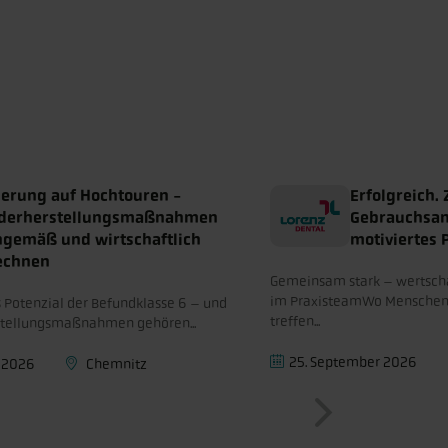
ierung auf Hochtouren -
Erfolgreich.
derherstellungsmaßnahmen
Gebrauchsanl
hgemäß und wirtschaftlich
motiviertes 
echnen
Gemeinsam stark – wertsc
im PraxisteamWo Menschen
 Potenzial der Befundklasse 6 – und
treffen...
tellungsmaßnahmen gehören...
25. September 2026
 2026
Chemnitz