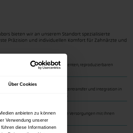
bors bieten wir an unserem Standort spezialisierte
ste Präzision und individuellen Komfort für Zahnärzte und
gstechnologien
xzellenz. Unser Fokus liegt auf effizienten, reproduzierbaren
orgung.
Daten optimal nutzen
Über Cookies
ler Scanner – inklusive Schulung, Datentransfer und Integration in
hr Praxisteam und Ihre Patient:innen.
nnen
 Medien anbieten zu können
ammenarbeit: Wir planen prothetische Versorgungen mit Ihnen
und patientenorientiert gedacht.
hrer Verwendung unserer
 führen diese Informationen