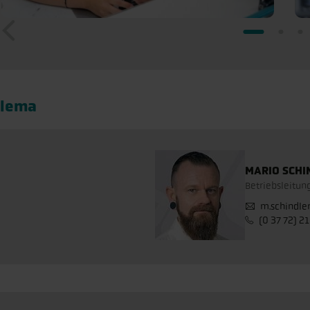
hlema
MARIO SCHI
Betriebsleitung
m.schindle
(0 37 72) 2