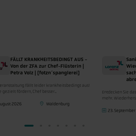
FÄLLT KRANKHEITSBEDINGT AUS -
San
Von der ZFA zur Chef-Flüsterin |
Wie
Petra Volz | [fotzn´spanglerei]
sac
abr
eranstaltung fällt leider krankheitsbedingt aus!
e gezielt fördern, Chef besser...
Entdecken Sie das
mehr. Wiederhers
August 2026
Waldenburg
23. September