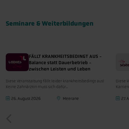
w
a
h
Seminare & Weiterbildungen
l
FÄLLT KRANKHEITSBEDINGT AUS -
Balance statt Dauerbetrieb -
zwischen Leisten und Leben
Diese Veranstaltung fällt leider krankheitsbedingt aus!
Diese V
Keine Zahnärztin muss sich dafür...
Karrier
26. August 2026
Meerane
27. 