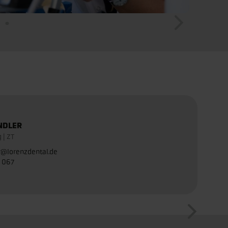
NDLER
 | ZT
r@lorenzdental.de
1 067