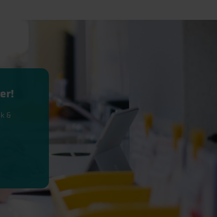
er!
k &