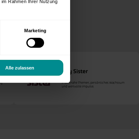
ie im Rahmen Ihrer Nutzung
Marketing
rt:
Alle zulassen
Hey Sister
ng
Praxisnahe Themen, persönliches Wachstum
und wertvolle Impulse.